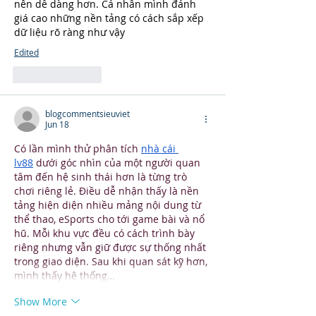
nên dễ dàng hơn. Cá nhân mình đánh 
giá cao những nền tảng có cách sắp xếp 
dữ liệu rõ ràng như vậy
Edited
Like
Reply
blogcommentsieuviet
Jun 18
Có lần mình thử phân tích 
nhà cái 
lv88
 dưới góc nhìn của một người quan 
tâm đến hệ sinh thái hơn là từng trò 
chơi riêng lẻ. Điều dễ nhận thấy là nền 
tảng hiện diện nhiều mảng nội dung từ 
thể thao, eSports cho tới game bài và nổ 
hũ. Mỗi khu vực đều có cách trình bày 
riêng nhưng vẫn giữ được sự thống nhất 
trong giao diện. Sau khi quan sát kỹ hơn, 
mình thấy hệ thống…
Show More