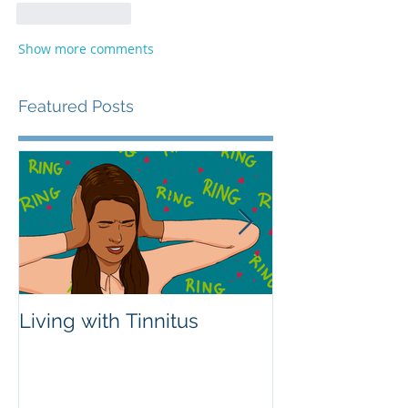
Like
Reply
Show more comments
Featured Posts
Living with Tinnitus
Different Type
Aids