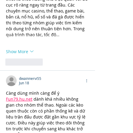
cục rõ ràng ngay từ trang đầu. Các 
chuyên mục casino, thể thao, game bài, 
bắn cá, nổ hũ, xổ số và đá gà được hiển 
thị theo từng nhóm giúp việc tìm kiếm 
nội dung trở nên thuận tiện hơn. Trong 
quá trình thao tác, tốc độ…
Show More
Like
Reply
dwainnervi55
Jun 18
Càng dùng mình càng để ý 
Fun79.hu.net
 dành khá nhiều không 
gian cho nhóm thể thao. Ngoài các kèo 
quen thuộc còn có phần thống kê và dữ 
liệu trận đấu được đặt gần khu vực tỷ lệ 
cược. Điều này giúp việc theo dõi thông 
tin trước khi chuyển sang khu khác trở 